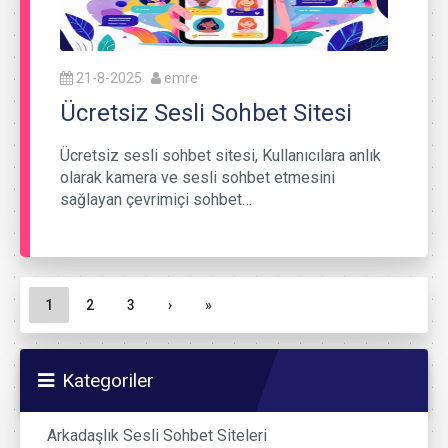
21-8-2025
emre
Ücretsiz Sesli Sohbet Sitesi
Ücretsiz sesli sohbet sitesi, Kullanıcılara anlık
olarak kamera ve sesli sohbet etmesini
sağlayan çevrimiçi sohbet…
Sayfa gezinme
Geçerli Sayfa
Sayfa
Sayfa
1
2
3
›
»
Kategoriler
Arkadaşlık Sesli Sohbet Siteleri