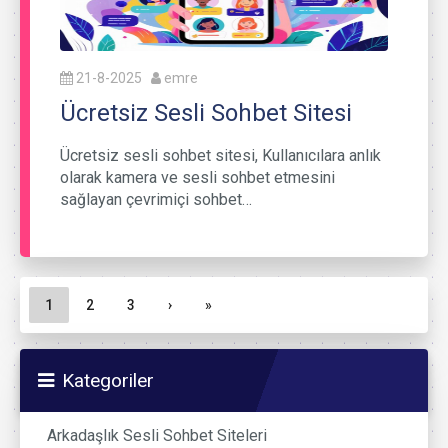
21-8-2025
emre
Ücretsiz Sesli Sohbet Sitesi
Ücretsiz sesli sohbet sitesi, Kullanıcılara anlık
olarak kamera ve sesli sohbet etmesini
sağlayan çevrimiçi sohbet…
Sayfa gezinme
Geçerli Sayfa
Sayfa
Sayfa
1
2
3
›
»
Kategoriler
Arkadaşlık Sesli Sohbet Siteleri