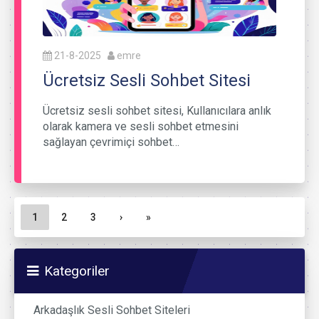
21-8-2025
emre
Ücretsiz Sesli Sohbet Sitesi
Ücretsiz sesli sohbet sitesi, Kullanıcılara anlık
olarak kamera ve sesli sohbet etmesini
sağlayan çevrimiçi sohbet…
Sayfa gezinme
Geçerli Sayfa
Sayfa
Sayfa
1
2
3
›
»
Kategoriler
Arkadaşlık Sesli Sohbet Siteleri