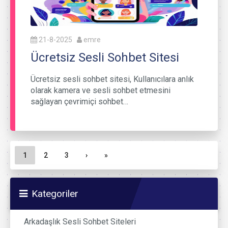
21-8-2025
emre
Ücretsiz Sesli Sohbet Sitesi
Ücretsiz sesli sohbet sitesi, Kullanıcılara anlık
olarak kamera ve sesli sohbet etmesini
sağlayan çevrimiçi sohbet…
Sayfa gezinme
Geçerli Sayfa
Sayfa
Sayfa
1
2
3
›
»
Kategoriler
Arkadaşlık Sesli Sohbet Siteleri