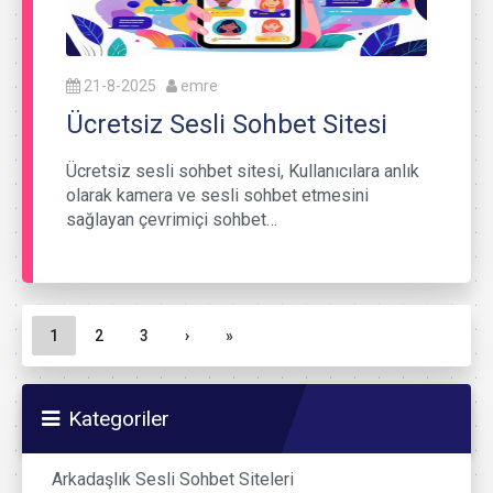
21-8-2025
emre
Ücretsiz Sesli Sohbet Sitesi
Ücretsiz sesli sohbet sitesi, Kullanıcılara anlık
olarak kamera ve sesli sohbet etmesini
sağlayan çevrimiçi sohbet…
Sayfa gezinme
Geçerli Sayfa
Sayfa
Sayfa
1
2
3
›
»
Kategoriler
Arkadaşlık Sesli Sohbet Siteleri